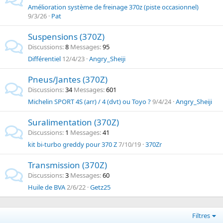
Amélioration système de freinage 370z (piste occasionnel)
9/3/26
Pat
Suspensions (370Z)
Discussions
8
Messages
95
Différentiel
12/4/23
Angry_Sheiji
Pneus/Jantes (370Z)
Discussions
34
Messages
601
Michelin SPORT 4S (arr) / 4 (dvt) ou Toyo ?
9/4/24
Angry_Sheiji
Suralimentation (370Z)
Discussions
1
Messages
41
kit bi-turbo greddy pour 370 Z
7/10/19
370Zr
Transmission (370Z)
Discussions
3
Messages
60
Huile de BVA
2/6/22
Getz25
Filtres