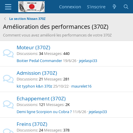
Connexion
S'inscrire
La section Nissan 370Z
Amélioration des performances (370Z)
Comment vous avez amélioré les performances de votre 370Z
Moteur (370Z)
Discussions
34
Messages
440
Boitier Pedal Commander
19/6/26
jejelaspi33
Admission (370Z)
Discussions
21
Messages
281
kit typhon k&n 370z
25/10/22
maurelet16
Echappement (370Z)
Discussions
121
Messages
2K
Demi ligne Scorpion ou Cobra ?
11/6/26
jejelaspi33
Freins (370Z)
Discussions
24
Messages
378