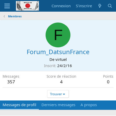
Connexion
S'inscrire
Membres
F
Forum_DatsunFrance
De
virtuel
Inscrit
24/2/16
Messages
Score de réaction
Points
357
4
0
Trouver
Messages de profil
Derniers messages
A propos