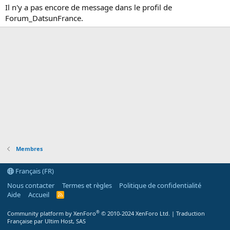
Il n'y a pas encore de message dans le profil de
Forum_DatsunFrance.
Membres
Français (FR)
Nous contacter
Termes et règles
Politique de confidentialité
Aide
Accueil
R
S
S
®
Community platform by XenForo
© 2010-2024 XenForo Ltd.
|
Traduction
Française par Ultim Host, SAS