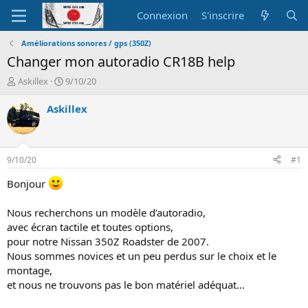
Connexion
S'inscrire
Améliorations sonores / gps (350Z)
Changer mon autoradio CR18B help
A
D
Askillex
9/10/20
u
a
t
t
Askillex
e
e
u
d
r
e
d
d
9/10/20
#1
e
é
l
b
Bonjour
a
u
d
t
Nous recherchons un modèle d’autoradio,
i
avec écran tactile et toutes options,
s
pour notre Nissan 350Z Roadster de 2007.
c
u
Nous sommes novices et un peu perdus sur le choix et le
s
montage,
s
et nous ne trouvons pas le bon matériel adéquat...
i
o