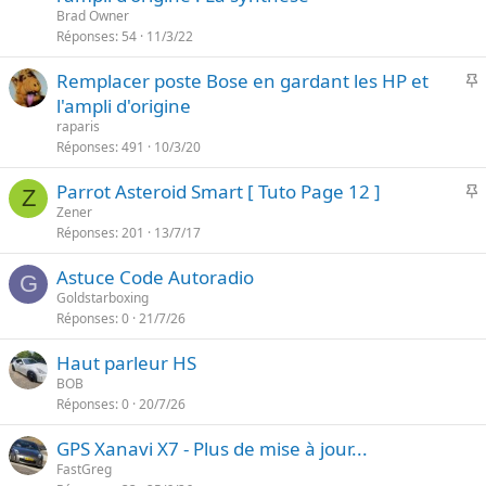
p
n
Brad Owner
o
Réponses
54
11/3/22
t
r
e
I
Remplacer poste Bose en gardant les HP et
t
l'ampli d'origine
a
p
n
raparis
o
Réponses
491
10/3/20
t
r
e
I
Parrot Asteroid Smart [ Tuto Page 12 ]
t
Z
Zener
a
Réponses
201
13/7/17
p
n
o
t
Astuce Code Autoradio
r
G
e
Goldstarboxing
t
Réponses
0
21/7/26
a
n
Haut parleur HS
t
BOB
e
Réponses
0
20/7/26
GPS Xanavi X7 - Plus de mise à jour...
FastGreg