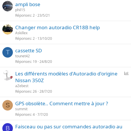
ampli bose
phil15
Réponses
2
23/5/21
Changer mon autoradio CR18B help
Askillex
Réponses
2
13/10/20
cassette SD
T
tounet42
Réponses
19
24/8/20
P
Les différents modèles d'Autoradio d'origine
o
Nissan 350Z
l
aZebest
l
Réponses
26
28/7/20
GPS obsolète.. Comment mettre à jour ?
S
summit
Réponses
4
7/7/20
Faisceau ou pas sur commandes autoradio au
B