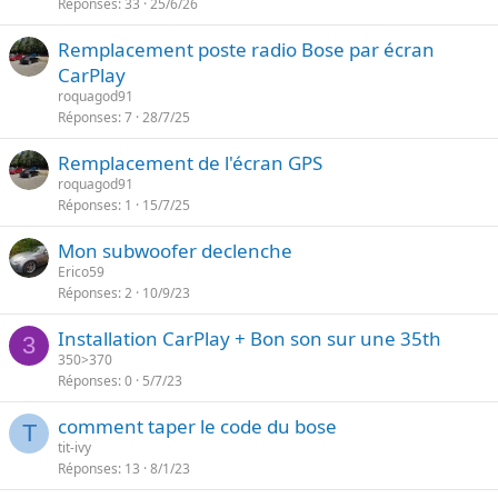
Réponses
33
25/6/26
Remplacement poste radio Bose par écran
CarPlay
roquagod91
Réponses
7
28/7/25
Remplacement de l'écran GPS
roquagod91
Réponses
1
15/7/25
Mon subwoofer declenche
Erico59
Réponses
2
10/9/23
Installation CarPlay + Bon son sur une 35th
3
350>370
Réponses
0
5/7/23
comment taper le code du bose
T
tit-ivy
Réponses
13
8/1/23