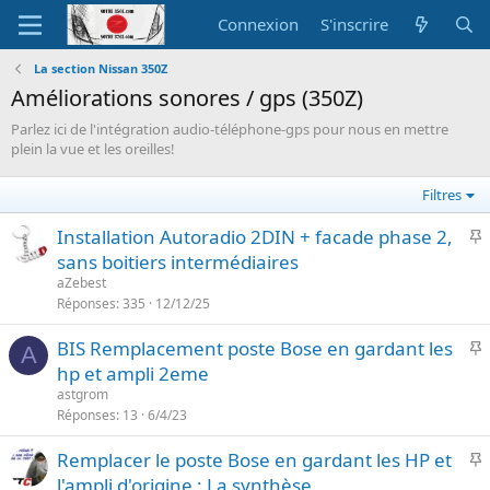
Connexion
S'inscrire
La section Nissan 350Z
Améliorations sonores / gps (350Z)
Parlez ici de l'intégration audio-téléphone-gps pour nous en mettre
plein la vue et les oreilles!
Filtres
I
Installation Autoradio 2DIN + facade phase 2,
sans boitiers intermédiaires
p
aZebest
o
Réponses
335
12/12/25
r
I
BIS Remplacement poste Bose en gardant les
t
A
hp et ampli 2eme
a
p
n
astgrom
o
Réponses
13
6/4/23
t
r
e
I
Remplacer le poste Bose en gardant les HP et
t
l'ampli d'origine : La synthèse
a