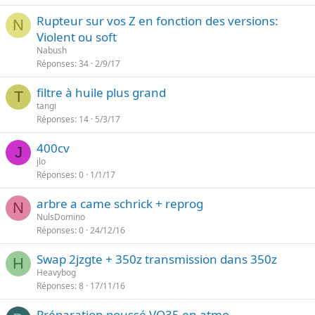
Rupteur sur vos Z en fonction des versions:
N
Violent ou soft
Nabush
Réponses
34
2/9/17
filtre à huile plus grand
T
tangi
Réponses
14
5/3/17
400cv
J
jlo
Réponses
0
1/1/17
arbre a came schrick + reprog
N
NulsDomino
Réponses
0
24/12/16
Swap 2jzgte + 350z transmission dans 350z
H
Heavybog
Réponses
8
17/11/16
Préparation poussé VQ35 en atmo