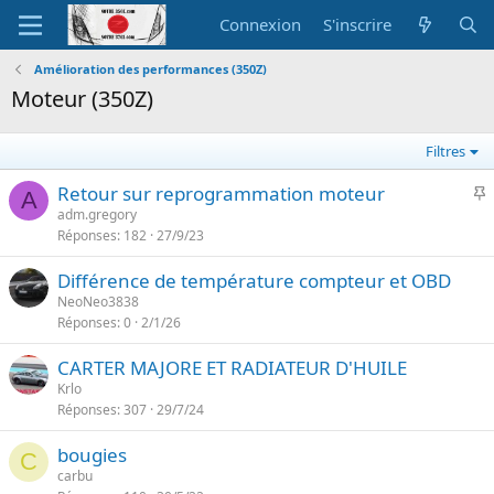
Connexion
S'inscrire
Amélioration des performances (350Z)
Moteur (350Z)
Filtres
I
Retour sur reprogrammation moteur
A
adm.gregory
Réponses
182
27/9/23
p
o
Différence de température compteur et OBD
r
NeoNeo3838
t
Réponses
0
2/1/26
a
n
CARTER MAJORE ET RADIATEUR D'HUILE
t
Krlo
e
Réponses
307
29/7/24
bougies
C
carbu