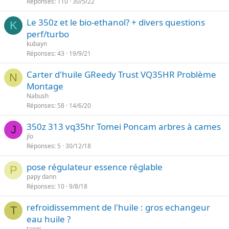
Réponses
110
30/5/22
Le 350z et le bio-ethanol? + divers questions
K
perf/turbo
kubayn
Réponses
43
19/9/21
Carter d'huile GReedy Trust VQ35HR Problème
N
Montage
Nabush
Réponses
58
14/6/20
350z 313 vq35hr Tomei Poncam arbres à cames
J
jlo
Réponses
5
30/12/18
pose régulateur essence réglable
P
papy dann
Réponses
10
9/8/18
refroidissemment de l'huile : gros echangeur
T
eau huile ?
tangi