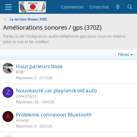
Connexion
S'inscrire
La section Nissan 370Z
Améliorations sonores / gps (370Z)
Parlez ici de l'intégration audio-téléphone-gps pour nous en mettre
plein la vue et les oreilles!
Filtres
Haut parleurs bose
BOB
Réponses
2
27/7/26
Nouveauté car play/android auto
Z
Zone370zzz
Réponses
26
18/4/26
Problème connexion Bluetooth
A
Amistat
Réponses
5
20/1/25