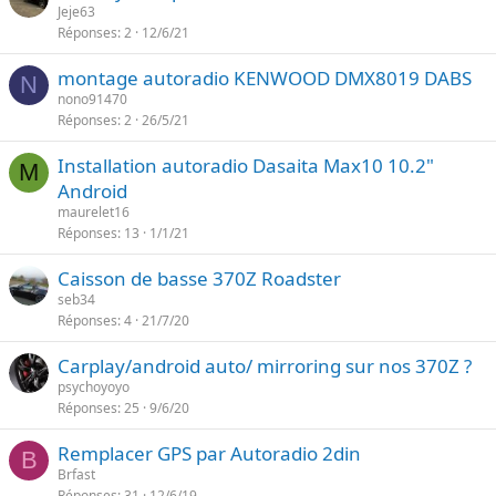
Jeje63
Réponses
2
12/6/21
montage autoradio KENWOOD DMX8019 DABS
N
nono91470
Réponses
2
26/5/21
Installation autoradio Dasaita Max10 10.2"
M
Android
maurelet16
Réponses
13
1/1/21
Caisson de basse 370Z Roadster
seb34
Réponses
4
21/7/20
Carplay/android auto/ mirroring sur nos 370Z ?
psychoyoyo
Réponses
25
9/6/20
Remplacer GPS par Autoradio 2din
B
Brfast
Réponses
31
12/6/19