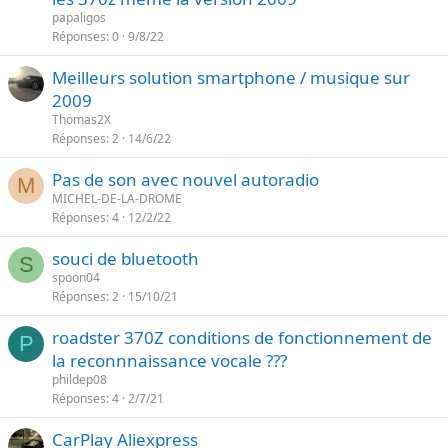
r
papaligos
Réponses
0
9/8/22
é
Meilleurs solution smartphone / musique sur
2009
Thomas2X
Réponses
2
14/6/22
Pas de son avec nouvel autoradio
M
MICHEL-DE-LA-DROME
Réponses
4
12/2/22
souci de bluetooth
S
spoon04
Réponses
2
15/10/21
roadster 370Z conditions de fonctionnement de
P
la reconnnaissance vocale ???
phildep08
Réponses
4
2/7/21
CarPlay Aliexpress