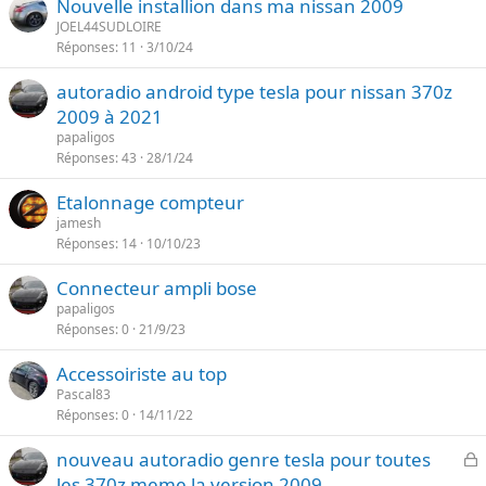
Nouvelle installion dans ma nissan 2009
JOEL44SUDLOIRE
Réponses
11
3/10/24
autoradio android type tesla pour nissan 370z
2009 à 2021
papaligos
Réponses
43
28/1/24
Etalonnage compteur
jamesh
Réponses
14
10/10/23
Connecteur ampli bose
papaligos
Réponses
0
21/9/23
Accessoiriste au top
Pascal83
Réponses
0
14/11/22
F
nouveau autoradio genre tesla pour toutes
e
les 370z meme la version 2009