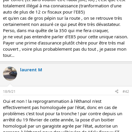
i
totalement illégal à ma connaissance (tranformation d'une
o
auto de plus de 12 cv fiscaux pour l'E85)
n
et qu'en cas de gros pépin sur la route , on se retrouve très
certainement non assuré ce qui peut être très dévastateur.
Perso, dans ma quête de la 350 qui me fera craquer,
je ne veut pas entendre parler d'E85 pour cette unique raison.
Payer une prime d'assurance plutôt chère pour être très mal
couvert , voire plus probablement pas du tout , je passe mon
tour...
laurent M
18/9/21
#42
Oui et non ! la reprogrammation à l'éthanol n'est
effectivement pas homologuée par l'état, donc en cas de
problèmes c'est tout pour ta tronche ! par contre depuis un
arrêté du 19 février de cette année, la pose d'un boitier
homologué par un garagiste agrée par l'état, autorise un
passage à l'éthanol pour des véhicules de 15Cv fiscaux ET