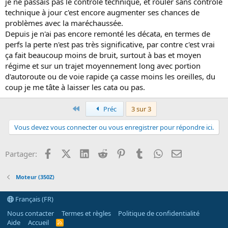
je ne passais pas le contrôle technique, et rouler sans contrôle
technique à jour c'est encore augmenter ses chances de
problèmes avec la maréchaussée.
Depuis je n'ai pas encore remonté les décata, en termes de
perfs la perte n'est pas très significative, par contre c'est vrai
ça fait beaucoup moins de bruit, surtout à bas et moyen
régime et sur un trajet moyennement long avec portion
d'autoroute ou de voie rapide ça casse moins les oreilles, du
coup je me tâte à laisser les cata ou pas.
Premier
Préc
3 sur 3
Vous devez vous connecter ou vous enregistrer pour répondre ici.
Facebook
X (Twitter)
LinkedIn
Reddit
Pinterest
Tumblr
WhatsApp
Email
Partager:
Moteur (350Z)
Français (FR)
Nous contacter
Termes et règles
Politique de confidentialité
Aide
Accueil
R