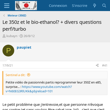
Connexion
S'inscrire
Moteur (350Z)
Le 350z et le bio-ethanol? + divers questions
perf/turbo
A
D
kubayn
26/8/12
u
a
t
t
paupiet
P
e
e
u
d
r
e
d
d
17/9/21
#41
e
é
l
b
Sentinel a dit:
a
u
d
t
Petite vidéo de passionnés partis reprogrammer leur 350Z en e85,
i
surprise... :
https://www.youtube.com/watch?
s
v=N60EG3RlUKk&pbjreload=101
c
u
s
Le petit problème que j'entrevoie,et que personne n'évoque
s
par contre (et sans vouloir être rabat joie, lol) , c'est que c'est