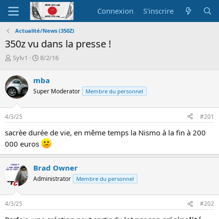
Connexion
S'inscrire
Actualité/News (350Z)
350z vu dans la presse !
A
D
Sylv1
8/2/16
u
a
t
t
mba
e
e
Super Moderator
Membre du personnel
u
d
r
e
d
d
4/3/25
#201
e
é
l
b
sacrèe durée de vie, en même temps la Nismo à la fin à 200
a
u
000 euros
d
t
i
s
Brad Owner
c
Administrator
Membre du personnel
u
s
s
4/3/25
#202
i
o