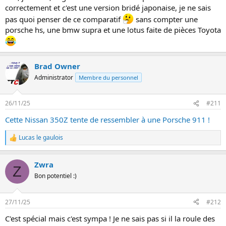
correctement et c'est une version bridé japonaise, je ne sais
pas quoi penser de ce comparatif
sans compter une
porsche hs, une bmw supra et une lotus faite de pièces Toyota
Brad Owner
Administrator
Membre du personnel
26/11/25
#211
Cette Nissan 350Z tente de ressembler à une Porsche 911 !
Lucas le gaulois
L
e
s
Zwra
r
Z
é
Bon potentiel :)
a
c
t
27/11/25
#212
i
o
C'est spécial mais c'est sympa ! Je ne sais pas si il la roule des
n