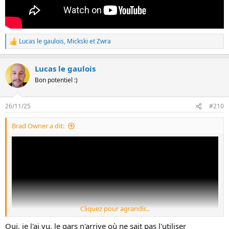
Lucas le gaulois
,
Mickski
et
Zwra
L
e
s
Lucas le gaulois
r
é
Bon potentiel :)
a
c
t
26/11/25
#210
i
o
Brad Owner a dit:
n
s
:
Cliquez pour agrandir...
Oui, je l'ai vu, le gars n'arrive où ne sait pas l'utiliser