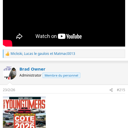
Mickski
,
Lucas le gaulois
et
Matmac0013
L
e
s
Brad Owner
r
é
Administrator
Membre du personnel
a
c
t
23/2/26
#215
i
o
n
s
: