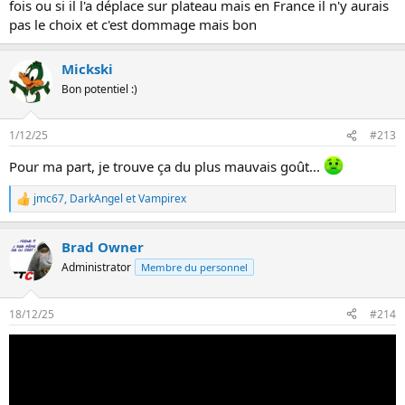
fois ou si il l'a déplace sur plateau mais en France il n'y aurais
s
:
pas le choix et c'est dommage mais bon
Mickski
Bon potentiel :)
1/12/25
#213
Pour ma part, je trouve ça du plus mauvais goût...
jmc67
,
DarkAngel
et
Vampirex
L
e
s
Brad Owner
r
é
Administrator
Membre du personnel
a
c
t
18/12/25
#214
i
o
n
s
: