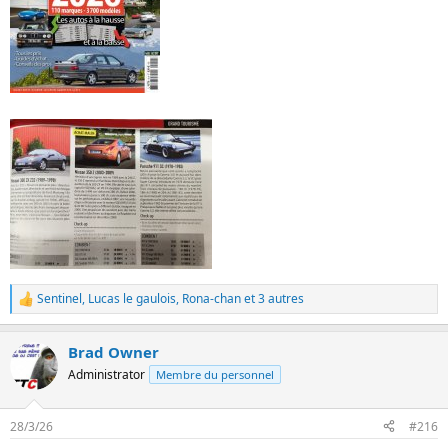
Sentinel
,
Lucas le gaulois
,
Rona-chan
et 3 autres
L
e
s
Brad Owner
r
é
Administrator
Membre du personnel
a
c
t
28/3/26
#216
i