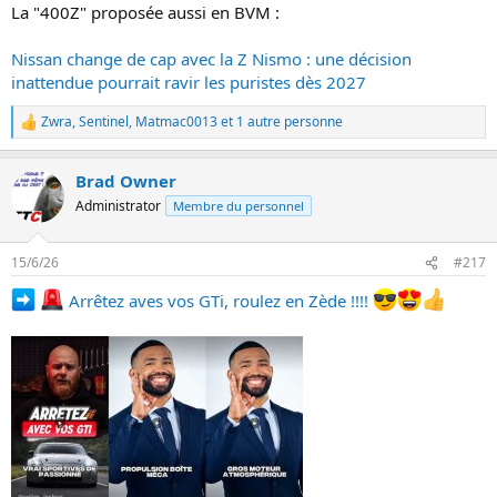
o
La "400Z" proposée aussi en BVM :
n
s
:
Nissan change de cap avec la Z Nismo : une décision
inattendue pourrait ravir les puristes dès 2027
Zwra
,
Sentinel
,
Matmac0013
et 1 autre personne
L
e
s
Brad Owner
r
é
Administrator
Membre du personnel
a
c
t
15/6/26
#217
i
o
Arrêtez aves vos GTi, roulez en Zède !!!!
n
s
: