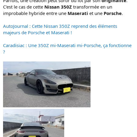
Parfois, une création peut sortir du lot par son
originalité
.
n
C'est le cas de cette
Nissan 350Z
transformée en un
improbable hybride entre une
Maserati
et une
Porsche
.
AutoJournal : Cette Nissan 350Z reprend des éléments
majeurs de Porsche et Maserati !
Caradisiac : Une 350Z mi-Maserati mi-Porsche, ça fonctionne
?