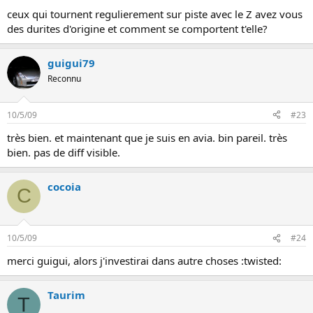
n
ceux qui tournent regulierement sur piste avec le Z avez vous
des durites d'origine et comment se comportent t'elle?
guigui79
Reconnu
10/5/09
#23
très bien. et maintenant que je suis en avia. bin pareil. très
bien. pas de diff visible.
cocoia
C
10/5/09
#24
merci guigui, alors j'investirai dans autre choses :twisted:
Taurim
T