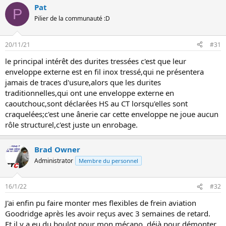
Pat
P
Pilier de la communauté :D
20/11/21
#31
le principal intérêt des durites tressées c'est que leur
enveloppe externe est en fil inox tressé,qui ne présentera
jamais de traces d'usure,alors que les durites
traditionnelles,qui ont une enveloppe externe en
caoutchouc,sont déclarées HS au CT lorsqu'elles sont
craquelées;c'est une ânerie car cette enveloppe ne joue aucun
rôle structurel,c'est juste un enrobage.
Brad Owner
Administrator
Membre du personnel
16/1/22
#32
J'ai enfin pu faire monter mes flexibles de frein aviation
Goodridge après les avoir reçus avec 3 semaines de retard.
Et il y a eu du boulot pour mon mécano, déjà pour démonter