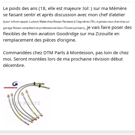
Le poids des ans (18, elle est majeure :lol: ) sur ma Mémère
se faisant sentir et après discussion avec mon chef d'atelier
(pour info et rappel, Ludovic Walet chez Nissan Pariwest à Coignières (78.), si jamais vous cherchez un
, je vais faire poser des
garage Nissan compétent et professionnel dans l'Ouest parisien)
flexibles de frein aviation Goodridge sur ma Zizouille en
remplacement des pièces d'origine.
Commandées chez DTM Parts à Montesson, pas loin de chez
moi. Seront montées lors de ma prochaine révision début
décembre.