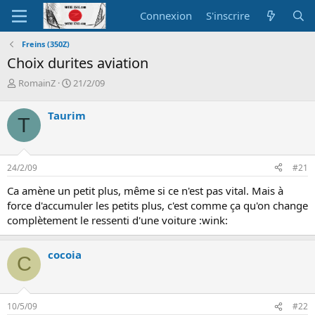
Connexion
S'inscrire
Freins (350Z)
Choix durites aviation
A
D
RomainZ
21/2/09
u
a
t
t
Taurim
T
e
e
u
d
r
e
d
d
24/2/09
#21
e
é
l
b
Ca amène un petit plus, même si ce n'est pas vital. Mais à
a
u
force d'accumuler les petits plus, c'est comme ça qu'on change
d
t
complètement le ressenti d'une voiture :wink:
i
s
c
cocoia
C
u
s
s
i
10/5/09
#22
o