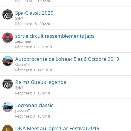
Réponses
1
18/4/20
Spa-Classic 2020
Sylv1
Réponses
15
8/4/20
sortie circuit rassemblements japs
zenzimen
Réponses
0
23/10/19
Autobrocante de Lohéac 5 et 6 Octobre 2019
Gianni14
Réponses
8
14/10/19
Reims Gueux legende
Sylv1
Réponses
0
18/9/19
Locronan classic
passionZ
Réponses
0
16/8/19
DNA Meet au Jap'n'Car Festival 2019
P