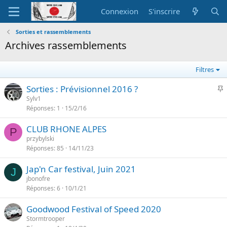
Connexion
S'inscrire
Sorties et rassemblements
Archives rassemblements
Filtres
I
Sorties : Prévisionnel 2016 ?
Sylv1
Réponses
1
15/2/16
p
o
CLUB RHONE ALPES
r
P
przybylski
t
Réponses
85
14/11/23
a
n
Jap'n Car festival, Juin 2021
J
t
jbonofre
e
Réponses
6
10/1/21
Goodwood Festival of Speed 2020
Stormtrooper