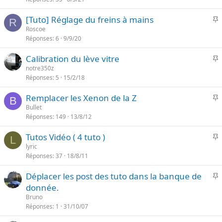
t
r
e
I
[Tuto] Réglage du freins à mains
t
R
Roscoe
a
Réponses
6
9/9/20
p
n
o
t
I
Calibration du lève vitre
r
e
notre350z
t
Réponses
5
15/2/18
p
a
o
n
I
Remplacer les Xenon de la Z
r
B
t
Bullet
t
e
Réponses
149
13/8/12
p
a
o
n
I
Tutos Vidéo ( 4 tuto )
r
L
t
lyric
t
e
Réponses
37
18/8/11
p
a
o
n
I
Déplacer les post des tuto dans la banque de
r
t
donnée.
t
e
p
Bruno
a
o
Réponses
1
31/10/07
n
r
t