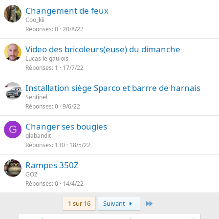
Changement de feux
Coo_kii
Réponses
0
20/8/22
Video des bricoleurs(euse) du dimanche
Lucas le gaulois
Réponses
1
17/7/22
Installation siège Sparco et barrre de harnais
Sentinel
Réponses
0
9/6/22
Changer ses bougies
G
glabandit
Réponses
130
18/5/22
Rampes 350Z
GOZ
Réponses
0
14/4/22
Dernier
1 sur 16
Suivant