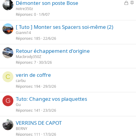
F
I
Démonter son poste Bose
t
e
e
notre350z
a
Réponses
0
1/9/07
r
p
n
m
o
t
[ Tuto ] Monter ses Spacers soi-même (2)
é
r
e
Gianni14
t
Réponses
185
22/6/26
a
n
Retour échappement d'origine
t
Macbrody350Z
e
Réponses
7
30/3/26
verin de coffre
C
carbu
Réponses
194
29/3/26
Tuto: Changez vos plaquettes
G
Gu
Réponses
141
23/3/26
VERRINS DE CAPOT
BERNY
Réponses
111
17/3/26