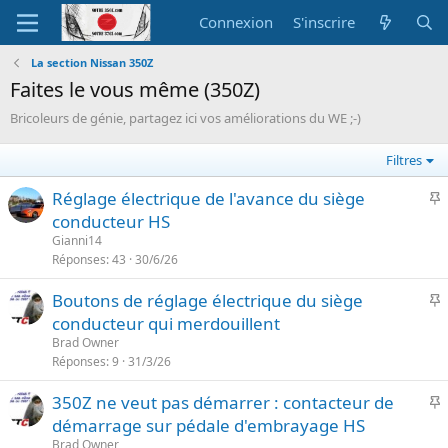
Connexion
S'inscrire
La section Nissan 350Z
Faites le vous même (350Z)
Bricoleurs de génie, partagez ici vos améliorations du WE ;-)
Filtres
I
Réglage électrique de l'avance du siège
conducteur HS
p
Gianni14
o
Réponses
43
30/6/26
r
I
Boutons de réglage électrique du siège
t
conducteur qui merdouillent
a
p
n
Brad Owner
o
Réponses
9
31/3/26
t
r
e
I
350Z ne veut pas démarrer : contacteur de
t
démarrage sur pédale d'embrayage HS
a
p
n
Brad Owner