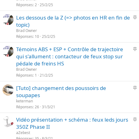
o
Réponses
2
25/2/25
t
r
e
I
Les dessous de la Z (=> photos en HR en fin de
t
topic)
a
p
n
Brad Owner
o
Réponses
10
25/2/25
t
r
e
I
Témoins ABS + ESP + Contrôle de trajectoire
t
qui s'allument : contacteur de feux stop sur
a
p
n
pédale de freins HS
o
t
Brad Owner
r
e
Réponses
1
21/2/25
t
I
[Tuto] changement des poussoirs de
a
n
soupapes
p
t
keterman
o
e
Réponses
26
31/3/21
r
I
Vidéo présentation + schéma : feux leds jours
t
350Z Phase II
a
p
n
aZebest
o
Réponses
35
8/3/21