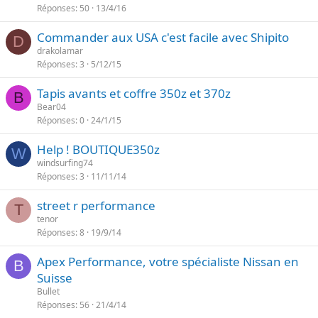
Réponses
50
13/4/16
Commander aux USA c'est facile avec Shipito
D
drakolamar
Réponses
3
5/12/15
Tapis avants et coffre 350z et 370z
B
Bear04
Réponses
0
24/1/15
Help ! BOUTIQUE350z
W
windsurfing74
Réponses
3
11/11/14
street r performance
T
tenor
Réponses
8
19/9/14
Apex Performance, votre spécialiste Nissan en
B
Suisse
Bullet
Réponses
56
21/4/14