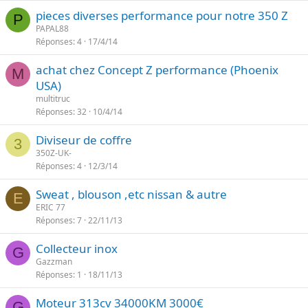
pieces diverses performance pour notre 350 Z
P
PAPAL88
Réponses
4
17/4/14
achat chez Concept Z performance (Phoenix
M
USA)
multitruc
Réponses
32
10/4/14
Diviseur de coffre
3
350Z-UK-
Réponses
4
12/3/14
Sweat , blouson ,etc nissan & autre
E
ERIC 77
Réponses
7
22/11/13
Collecteur inox
G
Gazzman
Réponses
1
18/11/13
Moteur 313cv 34000KM 3000€
G