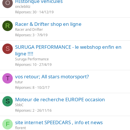
HIstorique véhicules
O
oncleblitz
Réponses
30
14/12/19
Racer & Drifter shop en ligne
R
Racer and Drifter
Réponses
3
7/9/19
SURUGA PERFORMANCE - le webshop enfin en
S
ligne !!!!
Suruga Performance
Réponses
10
27/4/19
vos retour; All stars motorsport?
T
tutur
Réponses
8
10/2/17
Moteur de recherche EUROPE occasion
S
SbbC
Réponses
2
26/11/16
site internet SPEEDCARS , info et news
F
florent