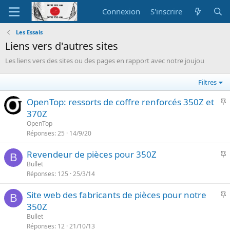
Connexion
S'inscrire
Les Essais
Liens vers d'autres sites
Les liens vers des sites ou des pages en rapport avec notre joujou
Filtres
I
OpenTop: ressorts de coffre renforcés 350Z et
370Z
p
OpenTop
o
Réponses
25
14/9/20
r
I
Revendeur de pièces pour 350Z
t
B
Bullet
a
Réponses
125
25/3/14
p
n
o
t
I
Site web des fabricants de pièces pour notre
r
B
e
350Z
t
p
Bullet
a
o
Réponses
12
21/10/13
n