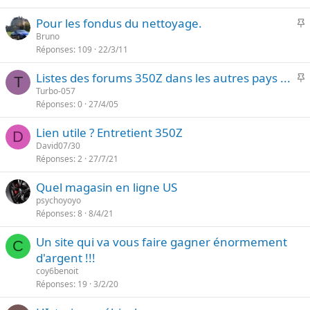
r
t
I
Pour les fondus du nettoyage.
t
e
Bruno
a
Réponses
109
22/3/11
p
n
o
t
I
Listes des forums 350Z dans les autres pays ...
r
T
e
Turbo-057
t
Réponses
0
27/4/05
p
a
o
n
Lien utile ? Entretient 350Z
r
D
t
David07/30
t
e
Réponses
2
27/7/21
a
n
Quel magasin en ligne US
t
psychoyoyo
e
Réponses
8
8/4/21
Un site qui va vous faire gagner énormement
C
d'argent !!!
coy6benoit
Réponses
19
3/2/20