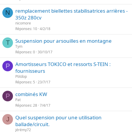
remplacement biellettes stabilisatrices arrières -
N
350z 280cv
nicomore
Réponses
10
4/2/18
Suspension pour arsouilles en montagne
T
Tym
Réponses
0
30/10/17
Amortisseurs TOKICO et ressorts S-TEIN :
P
fournisseurs
Ptitdop
Réponses
5
23/7/17
combinés KW
P
Pat
Réponses
28
7/4/17
Quel suspension pour une utilisation
J
ballade/circuit.
jérémy72