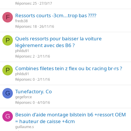
Réponses
25
27/3/17
Ressorts courts -3cm...trop bas ????
F
freds38
Réponses
18
26/11/16
Quels ressorts pour baisser la voiture
P
légèrement avec des B6 ?
phildu91
Réponses
2
2/11/16
Combines filetes tein z flex ou bc racing br-rs ?
P
phildu91
Réponses
0
2/11/16
Tunefactory. Co
G
gegeforce
Réponses
0
4/10/16
Besoin d'aide montage bilstein b6 +ressort OEM
G
= hauteur de caisse +4cm
guillaume.s