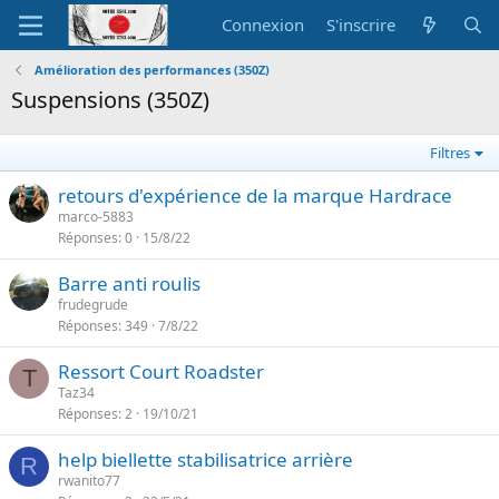
Connexion
S'inscrire
Amélioration des performances (350Z)
Suspensions (350Z)
Filtres
retours d'expérience de la marque Hardrace
marco-5883
Réponses
0
15/8/22
Barre anti roulis
frudegrude
Réponses
349
7/8/22
Ressort Court Roadster
T
Taz34
Réponses
2
19/10/21
help biellette stabilisatrice arrière
R
rwanito77