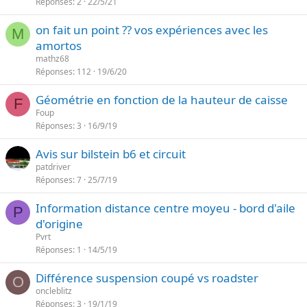
Réponses
2
22/5/21
on fait un point ?? vos expériences avec les
M
amortos
mathz68
Réponses
112
19/6/20
Géométrie en fonction de la hauteur de caisse
F
Foup
Réponses
3
16/9/19
Avis sur bilstein b6 et circuit
patdriver
Réponses
7
25/7/19
Information distance centre moyeu - bord d'aile
P
d'origine
Pvrt
Réponses
1
14/5/19
Différence suspension coupé vs roadster
O
oncleblitz
Réponses
3
19/1/19