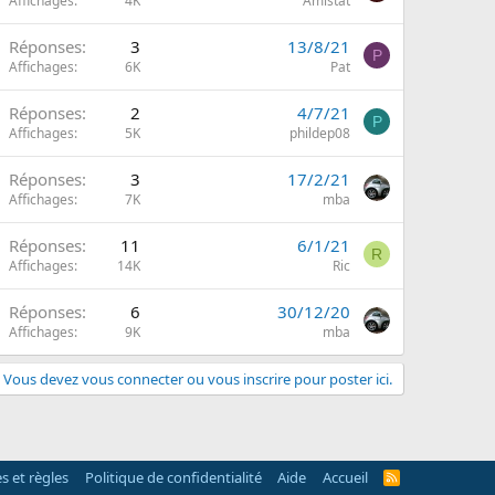
Affichages
4K
Amistat
Réponses
3
13/8/21
P
Affichages
6K
Pat
Réponses
2
4/7/21
P
Affichages
5K
phildep08
Réponses
3
17/2/21
Affichages
7K
mba
Réponses
11
6/1/21
R
Affichages
14K
Ric
Réponses
6
30/12/20
Affichages
9K
mba
Vous devez vous connecter ou vous inscrire pour poster ici.
s et règles
Politique de confidentialité
Aide
Accueil
R
S