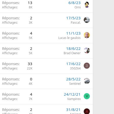
Réponses
13
6/8/23
Affichages
8K
Orni
Réponses
2
17/5/23
Affichages
3K
Pascal.
Réponses
4
11/1/23
Affichages
5K
Lucas le gaulois
Réponses
2
18/6/22
Affichages
5K
Brad Owner
Réponses
33
17/6/22
3
Affichages
22K
350Z64
Réponses
0
28/5/22
Affichages
4K
Sentinel
Réponses
4
24/12/21
V
Affichages
7K
Vampirex
Réponses
2
31/8/21
A