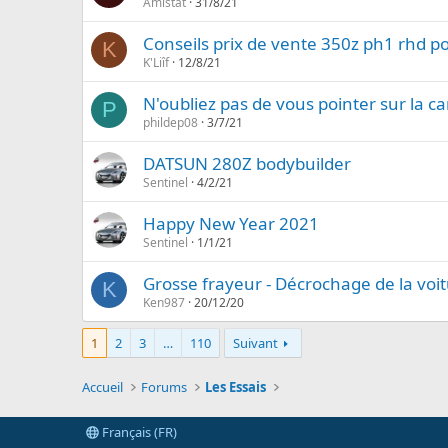
Amistat
31/8/21
Conseils prix de vente 350z ph1 rhd p
K
K'Liîf
12/8/21
N'oubliez pas de vous pointer sur la c
P
phildep08
3/7/21
DATSUN 280Z bodybuilder
Sentinel
4/2/21
Happy New Year 2021
Sentinel
1/1/21
Grosse frayeur - Décrochage de la voi
K
Ken987
20/12/20
1
2
3
…
110
Suivant
Accueil
Forums
Les Essais
Français (FR)