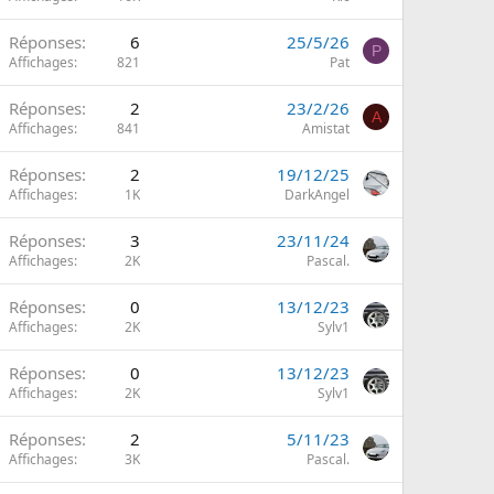
Réponses
6
25/5/26
P
Affichages
821
Pat
Réponses
2
23/2/26
A
Affichages
841
Amistat
Réponses
2
19/12/25
Affichages
1K
DarkAngel
Réponses
3
23/11/24
Affichages
2K
Pascal.
Réponses
0
13/12/23
Affichages
2K
Sylv1
Réponses
0
13/12/23
Affichages
2K
Sylv1
Réponses
2
5/11/23
Affichages
3K
Pascal.