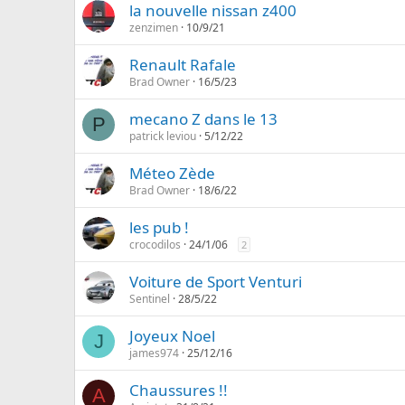
la nouvelle nissan z400
zenzimen
10/9/21
Renault Rafale
Brad Owner
16/5/23
mecano Z dans le 13
P
patrick leviou
5/12/22
Méteo Zède
Brad Owner
18/6/22
les pub !
crocodilos
24/1/06
2
Voiture de Sport Venturi
Sentinel
28/5/22
Joyeux Noel
J
james974
25/12/16
Chaussures !!
A