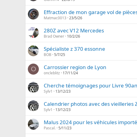
Effraction de mon garage vol de pièce
Matmac0013
23/5/26
280Z avec V12 Mercedes
Brad Owner
10/2/26
Spécialiste z 370 essonne
BOB
5/7/25
Carrossier region de Lyon
O
oncleblitz
17/11/24
Cherche témoignages pour Livre 90an
Sylv1
13/12/23
Calendrier photos avec des vieilleries 
Sylv1
13/12/23
Malus 2024 pour les véhicules import
Pascal.
5/11/23