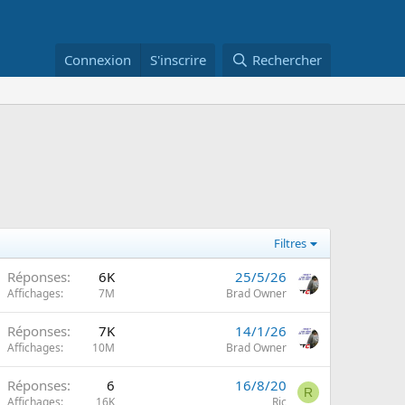
Connexion
S'inscrire
Rechercher
Filtres
Réponses
6K
25/5/26
m
Affichages
7M
Brad Owner
Réponses
7K
14/1/26
m
Affichages
10M
Brad Owner
Réponses
6
16/8/20
R
Affichages
16K
Ric