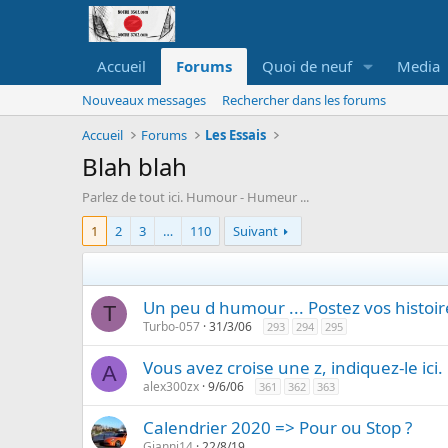
Accueil
Forums
Quoi de neuf
Media
Nouveaux messages
Rechercher dans les forums
Accueil
Forums
Les Essais
Blah blah
Parlez de tout ici. Humour - Humeur ...
1
2
3
…
110
Suivant
Un peu d humour ... Postez vos histoir
T
Turbo-057
31/3/06
293
294
295
Vous avez croise une z, indiquez-le ici. 
A
alex300zx
9/6/06
361
362
363
Calendrier 2020 => Pour ou Stop ?
Gianni14
22/8/19